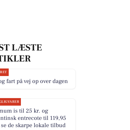
ST LÆSTE
TIKLER
JRET
og fart på vej op over dagen
GLIGVARER
um is til 25 kr. og
ntinsk entrecote til 119,95
- se de skarpe lokale tilbud