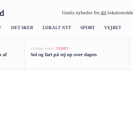
nd
Gratis nyheder fra
dit
lokalområde
V
DET SKER
LOKALT NYT
SPORT
VEJRET
19 timer siden |
VEJRET
n af
Sol og fart på vej op over dagen