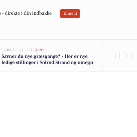
 -
direkte i din indbakke
Tilmeld
06-08-2026 10:55 |
JOBNYT
05-08-2026 13:00
‹
›
Savner du nye græsgange? - Her er nye
Top 6 over dy
ledige stillinger i Solrød Strand og omegn
Strand. Prise