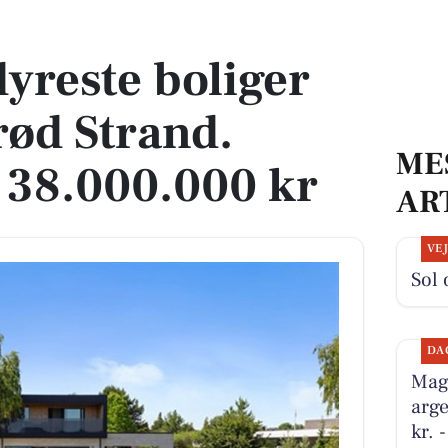
rød Strand. Priser op til 38.000.000 kr
dyreste boliger
lrød Strand.
ME
l 38.000.000 kr
AR
VE
Sol 
DA
Magn
arge
kr. 