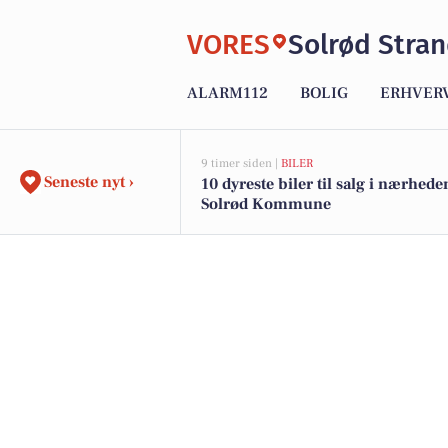
VORES
Solrød Stra
ALARM112
BOLIG
ERHVER
9 timer siden |
BILER
Seneste nyt ›
10 dyreste biler til salg i nærhede
Solrød Kommune