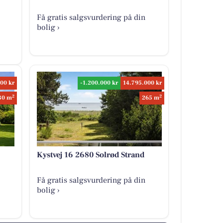
Få gratis salgsvurdering på din
bolig ›
00 kr
-1.200.000 kr
14.795.000 kr
2
2
30 m
265 m
Kystvej 16 2680 Solrød Strand
Få gratis salgsvurdering på din
bolig ›