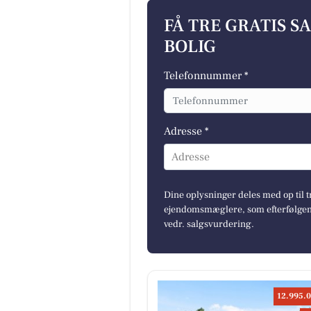
FÅ TRE GRATIS S
BOLIG
Telefonnummer *
Adresse *
Adresse
Dine oplysninger deles med op til t
ejendomsmæglere, som efterfølgend
vedr. salgsvurdering.
12.995.0