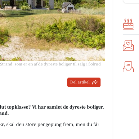
trand, som er en af de dyreste boliger til salg i Solrød
Del artikel
t topklasse? Vi har samlet de dyreste boliger,
rand.
 kr, skal den store pengepung frem, men du får