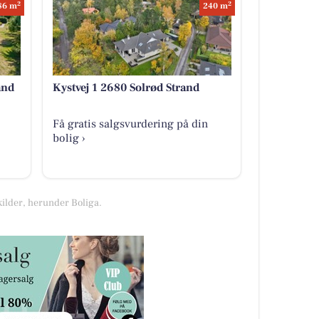
2
2
86 m
240 m
and
Kystvej 1 2680 Solrød Strand
Få gratis salgsvurdering på din
bolig ›
kilder, herunder Boliga.