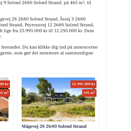
 9 Solrød 2680 Solrød Strand, på 465 m², til
gevej 28 2680 Solrød Strand, Åsvej 3 2680
lrød Strand, Peyronsvej 12 2680 Solrød Strand,
lt lige fra 25.995.000 kr til 12.295.000 kr. Dem
.
t herunder. Du kan klikke dig ind på annoncerne
oligerne, som gør det nemmere at sammenligne
00 kr
25.995.000 kr
2
2
65 m
391 m
Mågevej 28 2680 Solrød Strand