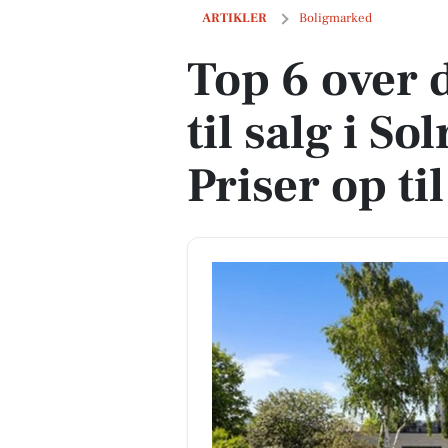
Top 6 over dyreste boliger til salg i Sol
ARTIKLER
Boligmarked
Top 6 over 
til salg i So
Priser op ti