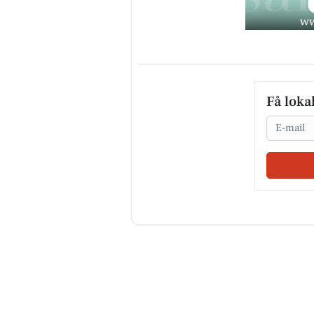
Få loka
Email