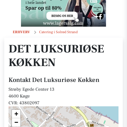
Det Luksuriøse Køkken
ERHVERV
Catering i Solrød Strand
DET LUKSURIØSE
KØKKEN
Kontakt Det Luksuriøse Køkken
Strøby Egede Center 13
4600 Køge
CVR: 43802097
+
−