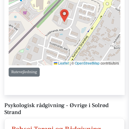
Leaflet
|
©
OpenStreetMap
contributors
Rutevejledning
Psykologisk rådgivning - Øvrige i Solrød
Strand