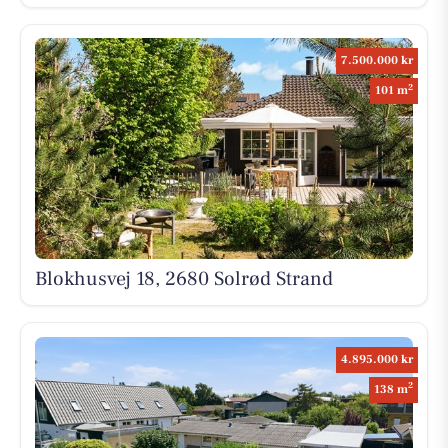
7.500.000 kr
2
101 m
Blokhusvej 18, 2680 Solrød Strand
4.895.000 kr
2
138 m