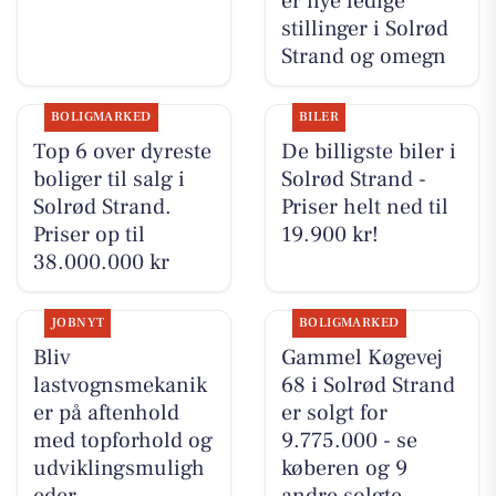
er nye ledige
stillinger i Solrød
Strand og omegn
BOLIGMARKED
BILER
Top 6 over dyreste
De billigste biler i
boliger til salg i
Solrød Strand -
Solrød Strand.
Priser helt ned til
Priser op til
19.900 kr!
38.000.000 kr
JOBNYT
BOLIGMARKED
Bliv
Gammel Køgevej
lastvognsmekanik
68 i Solrød Strand
er på aftenhold
er solgt for
med topforhold og
9.775.000 - se
udviklingsmuligh
køberen og 9
eder
andre solgte