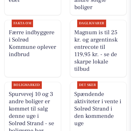
boliger
FAKTA OM
DAGLIGVARER
Færre indbyggere
Magnum is til 25
i Solrød
kr. og argentinsk
Kommune oplever
entrecote til
indbrud
119,95 kr. - se de
skarpe lokale
tilbud
BOLIGMARKED
DET SKER
Spurvevej 10 og 3
Spændende
andre boliger er
aktiviteter i vente i
kommet til salg
Solrød Strand i
denne uge i
den kommende
Solrød Strand - se
uge
boligerne her.