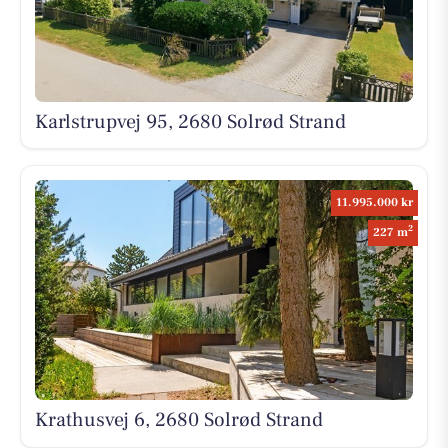
Karlstrupvej 95, 2680 Solrød Strand
11.995.000 kr
2
227 m
Krathusvej 6, 2680 Solrød Strand