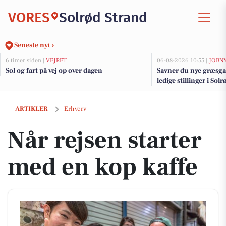
VORES
Solrød Strand
Seneste nyt ›
6 timer siden |
VEJRET
06-08-2026 10:55 |
JOBN
Sol og fart på vej op over dagen
Savner du nye græsga
ledige stillinger i So
Når rejsen starter med en kop kaffe
ARTIKLER
Erhverv
Når rejsen starter
med en kop kaffe