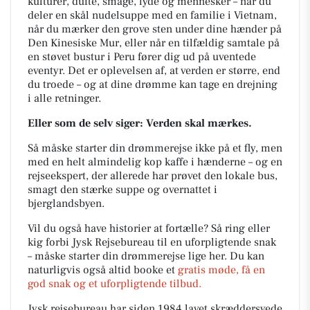
kulturer, dufte, smage, lyde og mennesker – når du
deler en skål nudelsuppe med en familie i Vietnam,
når du mærker den grove sten under dine hænder på
Den Kinesiske Mur, eller når en tilfældig samtale på
en støvet bustur i Peru fører dig ud på uventede
eventyr. Det er oplevelsen af, at verden er større, end
du troede – og at dine drømme kan tage en drejning
i alle retninger.
Eller som de selv siger: Verden skal mærkes.
Så måske starter din drømmerejse ikke på et fly, men
med en helt almindelig kop kaffe i hænderne – og en
rejseekspert, der allerede har prøvet den lokale bus,
smagt den stærke suppe og overnattet i
bjerglandsbyen.
Vil du også have historier at fortælle? Så ring eller
kig forbi Jysk Rejsebureau til en uforpligtende snak
– måske starter din drømmerejse lige her. Du kan
naturligvis også altid booke et
gratis møde, få en
god snak og et uforpligtende tilbud.
Jysk rejsebureau har siden 1984 lavet skræddersyede