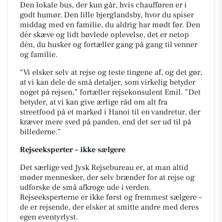
Den lokale bus, der kun går, hvis chaufføren er i
godt humør. Den lille bjerglandsby, hvor du spiser
middag med en familie, du aldrig har mødt før. Den
dér skæve og lidt bøvlede oplevelse, det er netop
dén, du husker og fortæller gang på gang til venner
og familie.
“Vi elsker selv at rejse og teste tingene af, og det gør,
at vi kan dele de små detaljer, som virkelig betyder
noget på rejsen,” fortæller rejsekonsulent Emil. ”Det
betyder, at vi kan give ærlige råd om alt fra
streetfood på et marked i Hanoi til en vandretur, der
kræver mere sved på panden, end det ser ud til på
billederne.”
Rejseeksperter – ikke sælgere
Det særlige ved Jysk Rejsebureau er, at man altid
møder mennesker, der selv brænder for at rejse og
udforske de små afkroge ude i verden.
Rejseeksperterne er ikke først og fremmest sælgere –
de er rejsende, der elsker at smitte andre med deres
egen eventyrlyst.