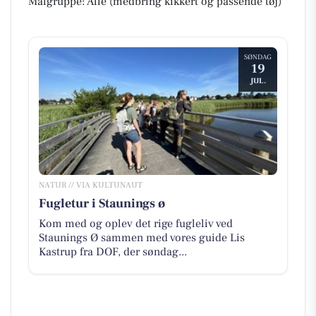
Målgruppe: Alle (medbring kikkert og passende tøj)
SØNDAG
19
JUL.
NATUR // VIA KULTUNAUT
Fugletur i Staunings ø
Kom med og oplev det rige fugleliv ved
Staunings Ø sammen med vores guide Lis
Kastrup fra DOF, der søndag...