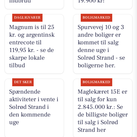
indbrud
19.900 kr!
DAGLIGVARER
BOLIGMARKED
Magnum is til 25
Spurvevej 10 og 3
kr. og argentinsk
andre boliger er
entrecote til
kommet til salg
119,95 kr. - se de
denne uge i
skarpe lokale
Solrød Strand - se
tilbud
boligerne her.
DET SKER
BOLIGMARKED
Spændende
Maglekæret 15E er
aktiviteter i vente i
til salg for kun
Solrød Strand i
2.845.000 kr.: Se
den kommende
de billigste boliger
uge
til salg i Solrød
Strand her