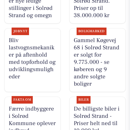
er nye ledige
Solrød Strand.
stillinger i Solrød
Priser op til
Strand og omegn
38.000.000 kr
JOBNYT
BOLIGMARKED
Bliv
Gammel Køgevej
lastvognsmekanik
68 i Solrød Strand
er på aftenhold
er solgt for
med topforhold og
9.775.000 - se
udviklingsmuligh
køberen og 9
eder
andre solgte
boliger
FAKTA OM
BILER
Færre indbyggere
De billigste biler i
i Solrød
Solrød Strand -
Kommune oplever
Priser helt ned til