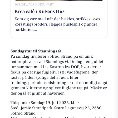
ØVRIGT // VIA KULTUNAUT
Krea café i Kirkens Hus
Kom og vær med når der hækles, strikkes, syes
korsstingsbroderi, lægges puslespil og andre
nørklerier....
Søndagstur til Staunings Ø
På søndag inviterer Solrød Strand på en unik
naturoplevelse ved Staunings Ø. Deltag i en guidet
tur sammen med Lis Kastrup fra DOF, hvor der er
fokus på det rige fugleliv, især vadefuglene, der
raster på den sydlige del af øen. Efter
fredningsperiodens afslutning er det nu muligt at gå
gennem klitterne og opleve fuglene tæt på. Måske er
der også et glimt af havørnen.
Tidspunkt: Søndag 19. juli 2026, kl. 9
Sted: Jersie Strandpark, Østre Lagunevej 2A, 2680
Solrød Strand