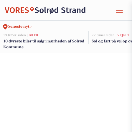
VORES
Solrød Strand
Seneste nyt ›
13 timer siden |
BILER
22 timer siden |
VEJRET
10 dyreste biler til salg i nærheden af Solrød
Sol og fart på vej op 
Kommune