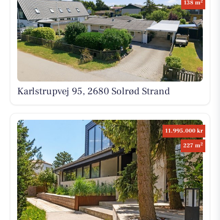
2
138 m
Karlstrupvej 95, 2680 Solrød Strand
11.995.000 kr
2
227 m