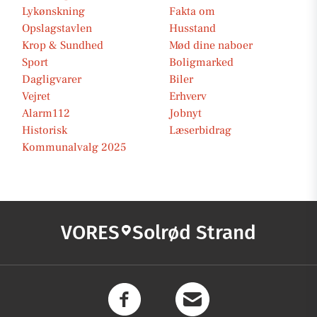
Lykønskning
Fakta om
Opslagstavlen
Husstand
Krop & Sundhed
Mød dine naboer
Sport
Boligmarked
Dagligvarer
Biler
Vejret
Erhverv
Alarm112
Jobnyt
Historisk
Læserbidrag
Kommunalvalg 2025
VORES
Solrød Strand