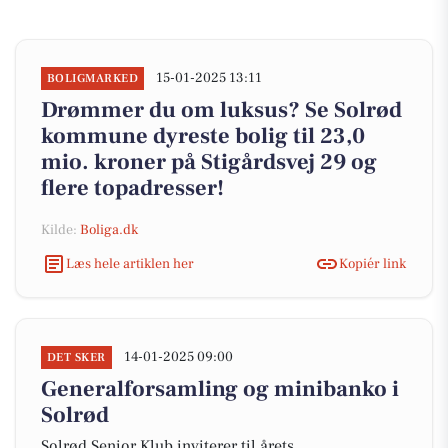
15-01-2025 13:11
BOLIGMARKED
Drømmer du om luksus? Se Solrød
kommune dyreste bolig til 23,0
mio. kroner på Stigårdsvej 29 og
flere topadresser!
Kilde:
Boliga.dk
Læs hele artiklen her
Kopiér link
14-01-2025 09:00
DET SKER
Generalforsamling og minibanko i
Solrød
Solrød Senior Klub inviterer til årets