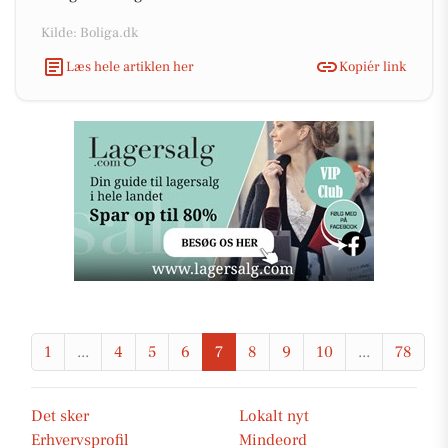
Kilde: Boliga.dk
Læs hele artiklen her
Kopiér link
1
...
4
5
6
7
8
9
10
...
78
Det sker
Lokalt nyt
Erhvervsprofil
Mindeord