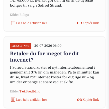
14.795.000 kr, hvilket gør den til en af de dyreste
boliger til salg i Solrød Strand.
Kilde: Boliga
Læs hele artiklen her
Kopiér link
20-07-2026 06:00
LOKALT NYT
Betaler du for meget for dit
internet?
I Solrød Strand koster et nyt internetabonnement i
gennemsnit 376 kr. om måneden. På to minutter kan
du se, hvad nyt internet koster for dig lige nu – og
om der er penge at spare ved at skifte.
Kilde:
TjekBredbånd
Læs hele artiklen her
Kopiér link