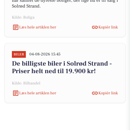
har samlet de dyreste boliger, der lige nu er til salg i
Solrød Strand.
Kilde: Boliga
Læs hele artiklen her
Kopiér link
04-08-2026 15:45
BILER
De billigste biler i Solrød Strand -
Priser helt ned til 19.900 kr!
Kilde: Bilhandel
Læs hele artiklen her
Kopiér link