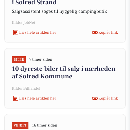
i Solrød Strand
Salgsassistent søges til hyggelig campingbutik
Kilde: JobNet
Læs hele artiklen her
Kopiér link
7 timer siden
BILER
10 dyreste biler til salg i nærheden
af Solrød Kommune
Kilde: Bilhandel
Læs hele artiklen her
Kopiér link
16 timer siden
VEJRET