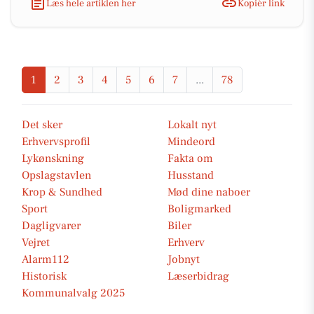
Læs hele artiklen her
Kopiér link
1
2
3
4
5
6
7
...
78
Det sker
Lokalt nyt
Erhvervsprofil
Mindeord
Lykønskning
Fakta om
Opslagstavlen
Husstand
Krop & Sundhed
Mød dine naboer
Sport
Boligmarked
Dagligvarer
Biler
Vejret
Erhverv
Alarm112
Jobnyt
Historisk
Læserbidrag
Kommunalvalg 2025