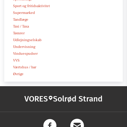
Sport og fritidsaktivitet
Supermarked
Tandlæge
Taxi / Taxa
Tømrer
Udlejningselskab
Undervisning
Vinduespudser
VVS
Værtshus / bar
Øvrige
VORES
Solrød Strand