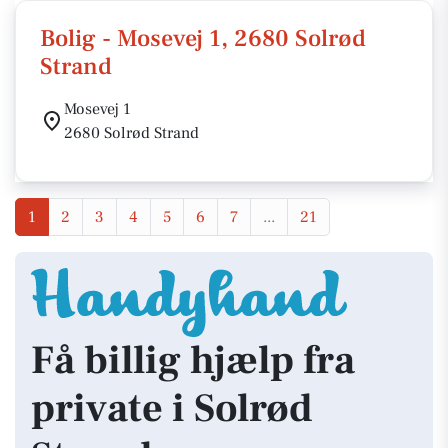
Bolig - Mosevej 1, 2680 Solrød
Strand
Mosevej 1
2680 Solrød Strand
1
2
3
4
5
6
7
...
21
Få billig hjælp fra
private i Solrød