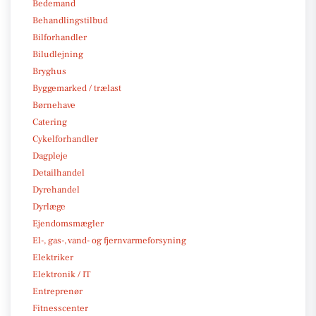
Bedemand
Behandlingstilbud
Bilforhandler
Biludlejning
Bryghus
Byggemarked / trælast
Børnehave
Catering
Cykelforhandler
Dagpleje
Detailhandel
Dyrehandel
Dyrlæge
Ejendomsmægler
El-, gas-, vand- og fjernvarmeforsyning
Elektriker
Elektronik / IT
Entreprenør
Fitnesscenter